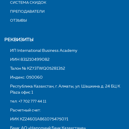
СИСТЕМА СКИДОК
ПРЕПОДАВАТЕЛИ
ОТЗЫВЫ
РЕКВИЗИТЫ
ИП International Business Academy
ИИН 831210499082
Талон № KZ73TWQ05281352
Индекс: 050060
Республика Казахстан, г. Алматы, ул. Шашкина д. 24 БЦ K
Plaza офис 1
тел:
+7 702 777 44 11
Расчетный счет:
ИИК KZ24601A861075475071
Банк: АО «Народный Банк Казахстана»