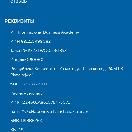
ОТЗЫВЫ
РЕКВИЗИТЫ
ИП International Business Academy
ИИН 831210499082
Талон № KZ73TWQ05281352
Индекс: 050060
Республика Казахстан, г. Алматы, ул. Шашкина д. 24 БЦ K
Plaza офис 1
тел:
+7 702 777 44 11
Расчетный счет:
ИИК KZ24601A861075475071
Банк: АО «Народный Банк Казахстана»
БИК: HSBKKZKX
КБЕ 19