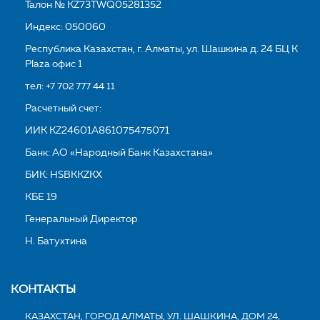
Талон № KZ73TWQ05281352
Индекс: 050060
Республика Казахстан, г. Алматы, ул. Шашкина д. 24 БЦ K
Plaza офис 1
тел:
+7 702 777 44 11
Расчетный счет:
ИИК KZ24601A861075475071
Банк: АО «Народный Банк Казахстана»
БИК: HSBKKZKX
КБЕ 19
Генеральный Директор
Н. Батухтина
КОНТАКТЫ
КАЗАХСТАН, ГОРОД АЛМАТЫ, УЛ. ШАШКИНА, ДОМ 24,