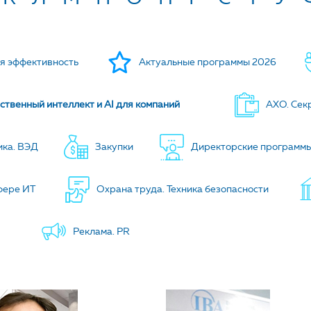
РИЮ
я эффективность
Актуальные программы 2026
ственный интеллект и AI для компаний
АХО. Сек
ика. ВЭД
Закупки
Директорские программ
фере ИТ
Охрана труда. Техника безопасности
Реклама. PR