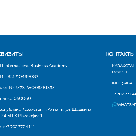
КВИЗИТЫ
КОНТАКТЫ
П International Business Academy
КАЗАХСТАН,
ОФИС 1
ИН 831210499082
INFO@IBA.
алон № KZ73TWQ05281352
+7 702 777 44
ндекс: 050060
WHATSA
еспублика Казахстан, г. Алматы, ул. Шашкина
. 24 БЦ K Plaza офис 1
ел:
+7 702 777 44 11