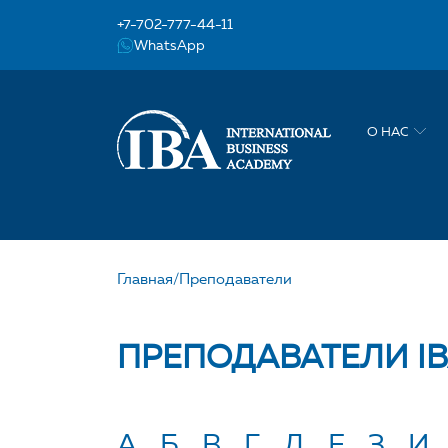
+7-702-777-44-11
WhatsApp
О НАС
Главная/
Преподаватели
ПРЕПОДАВАТЕЛИ I
ПОИСК ПО АЛФАВИ
А
Б
В
Г
Д
Е
З
И