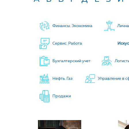
ВЫБЕРИТЕ КАТЕГО
Финансы. Экономика
Лична
Сервис. Работа
Искус
Бухгалтерский учет
Логист
Нефть. Газ
Управление в с
Продажи