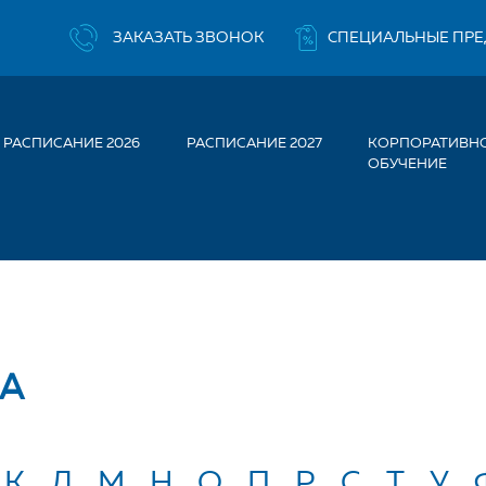
ЗАКАЗАТЬ ЗВОНОК
СПЕЦИАЛЬНЫЕ ПР
РАСПИСАНИЕ 2026
РАСПИСАНИЕ 2027
КОРПОРАТИВН
ОБУЧЕНИЕ
BA
ТУ
К
Л
М
Н
О
П
Р
С
Т
У