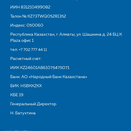
ИИН 831210499082
Талон № KZ73TWQ05281352
Индекс: 050060
Республика Казахстан, г. Алматы, ул. Шашкина д. 24 БЦ K
Plaza офис 1
тел:
+7 702 777 44 11
Расчетный счет:
ИИК KZ24601A861075475071
Банк: АО «Народный Банк Казахстана»
БИК: HSBKKZKX
КБЕ 19
Генеральный Директор
Н. Батухтина