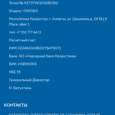
Талон № KZ73TWQ05281352
Индекс: 050060
Республика Казахстан, г. Алматы, ул. Шашкина д. 24 БЦ K
Plaza офис 1
тел:
+7 702 777 44 11
Расчетный счет:
ИИК KZ24601A861075475071
Банк: АО «Народный Банк Казахстана»
БИК: HSBKKZKX
КБЕ 19
Генеральный Директор
Н. Батухтина
КОНТАКТЫ
КАЗАХСТАН, ГОРОД АЛМАТЫ, УЛ. ШАШКИНА, ДОМ 24,