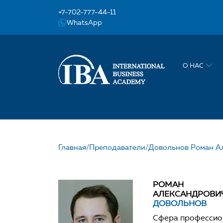
+7-702-777-44-11
WhatsApp
О НАС
Главная/
Преподаватели/
Довольнов Роман А
НАШ УЧИТЕЛЬ ДОВ
РОМАН
АЛЕКСАНДРОВИ
ДОВОЛЬНОВ
Сфера профессио