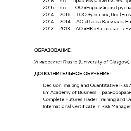
2018 — н.в. — Практикующий бизнес-тр
2016 — н.в. — ТОО «Евразийская Групп
2014 — 2016 — ТОО Эрнст энд Янг (Erns
2014 — 2014 — АО «Цесна Капитал», Н
2012 — 2013 — АО «НК «Казакстан Тем
ОБРАЗОВАНИЕ:
Университет Глазго (University of Glasgo
ДОПОЛНИТЕЛЬНОЕ ОБУЧЕНИЕ:
Decision-making and Quantitative Risk An
EY Academy of Business — разнообра
Complete Futures Trader Training and
International Certificate in Risk Manag