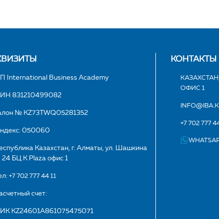
КВИЗИТЫ
КОНТАКТЫ
П International Business Academy
КАЗАХСТАН,
ОФИС 1
ИН 831210499082
INFO@IBA.
алон № KZ73TWQ05281352
+7 702 777 44
ндекс: 050060
WHATSA
еспублика Казахстан, г. Алматы, ул. Шашкина
. 24 БЦ K Plaza офис 1
ел:
+7 702 777 44 11
асчетный счет:
ИК KZ24601A861075475071