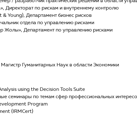
енер / разработчик практических решений в области упр
а», Директорат по рискам и внутреннему контролю
t & Young), Департамент бизнес рисков
ачальник отдела по управлению рисками
ир Жолы», Департамент по управлению рисками
w), Магистр Гуманитарных Наук в области Экономики
alysis using the Decision Tools Suite
зные семинары по темам сфер профессиональных интерес
 Development Program
ement (IRMCert)